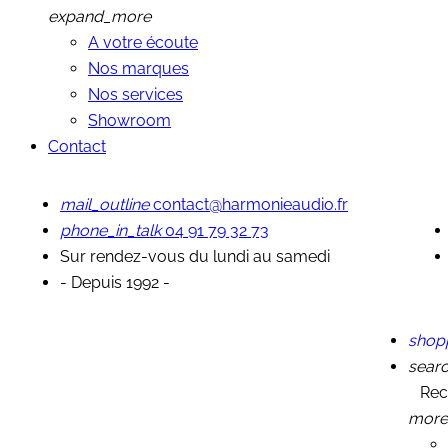
expand_more
A votre écoute
Nos marques
Nos services
Showroom
Contact
mail_outline
contact@harmonieaudio.fr
phone_in_talk
04 91 79 32 73
Sur rendez-vous du lundi au samedi
- Depuis 1992 -
shop
sear
Rec
more