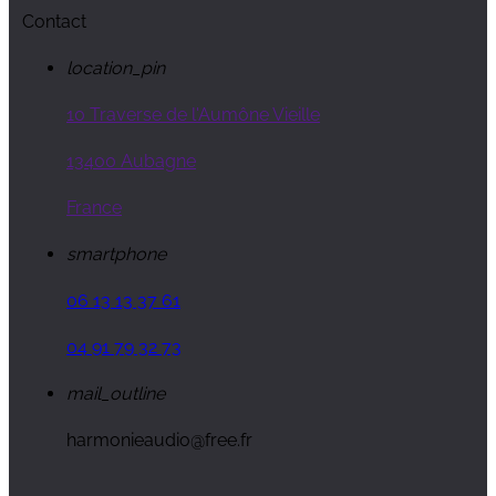
Contact
location_pin
10 Traverse de l'Aumône Vieille
13400 Aubagne
France
smartphone
06 13 13 37 61
04 91 79 32 73
mail_outline
harmonieaudio@free.fr