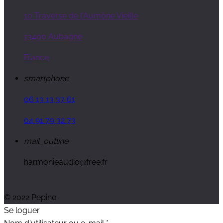
10 Traverse de l'Aumône Vieille
13400 Aubagne
France
smartphone
06 13 13 37 61
04 91 79 32 73
mail_outline
harmonieaudio@free.fr
© 2022 Pepino
Se loguer