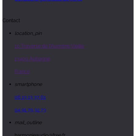
Contact
location_pin
10 Traverse de l'Aumône Vieille
13400 Aubagne
France
smartphone
06 13 13 37 61
04 91 79 32 73
mail_outline
harmonieaudio@free.fr