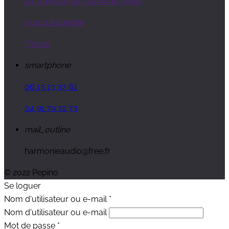
10 Traverse de l'Aumône Vieille
13400 Aubagne
France
smartphone
06 13 13 37 61
04 91 79 32 73
mail_outline
harmonieaudio@free.fr
© 2022 Pepino
Se loguer
Nom d'utilisateur ou e-mail
*
Nom d'utilisateur ou e-mail
Mot de passe
*