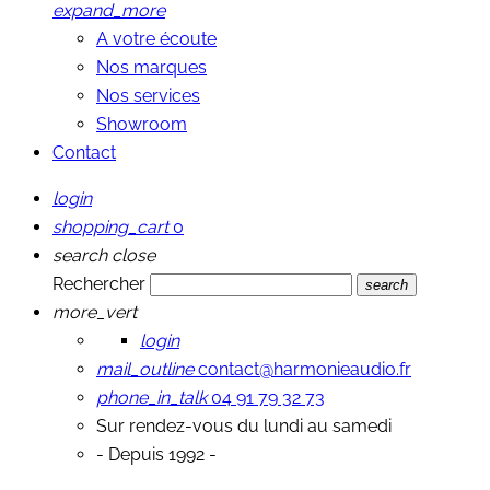
expand_more
A votre écoute
Nos marques
Nos services
Showroom
Contact
login
shopping_cart
0
search
close
Rechercher
search
more_vert
login
mail_outline
contact@harmonieaudio.fr
phone_in_talk
04 91 79 32 73
Sur rendez-vous du lundi au samedi
- Depuis 1992 -