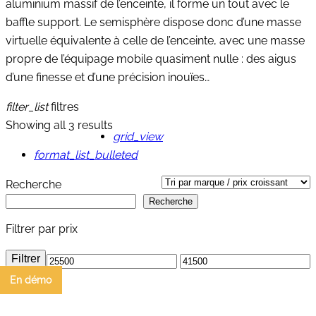
aluminium massif de l’enceinte, il forme un tout avec le
baffle support. Le semisphère dispose donc d’une masse
virtuelle équivalente à celle de l’enceinte, avec une masse
propre de l’équipage mobile quasiment nulle : des aigus
d’une finesse et d’une précision inouïes…
filter_list
filtres
Showing all 3 results
grid_view
format_list_bulleted
Recherche
Recherche
Filtrer par prix
Filtrer
Prix
Prix
En démo
min
max