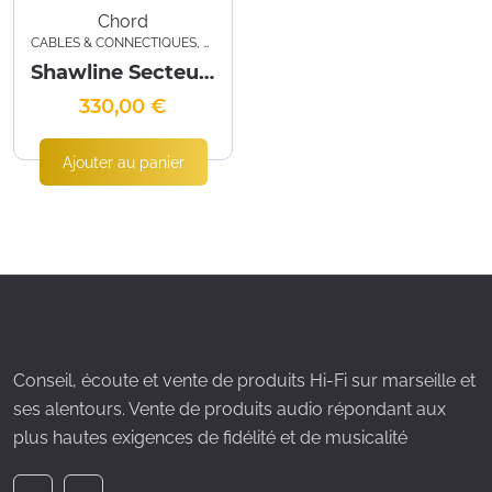
Chord
CABLES & CONNECTIQUES
,
SECTEUR
Shawline Secteur 1M
330,00
€
Ajouter au panier
Conseil, écoute et vente de produits Hi-Fi sur marseille et
ses alentours. Vente de produits audio répondant aux
plus hautes exigences de fidélité et de musicalité