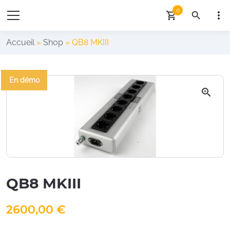
0
more_vert
shopping_cart
search
Accueil
»
Shop
»
QB8 MKIII
En démo
🔍
QB8 MKIII
2600,00
€