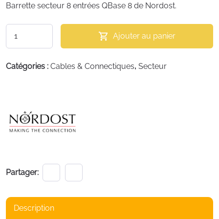
Barrette secteur 8 entrées QBase 8 de Nordost.
quantité
Ajouter au panier
Alternative:
de
QB8
Catégories :
Cables & Connectiques
,
Secteur
MKIII
Partager:
Description