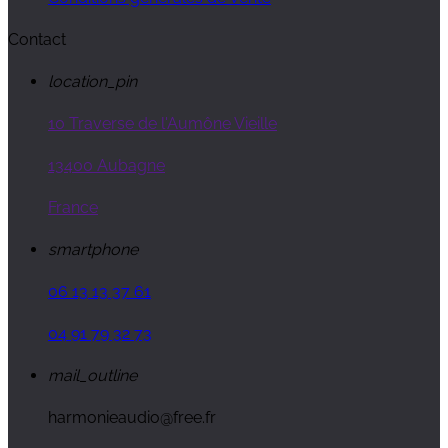
Contact
location_pin
10 Traverse de l'Aumône Vieille
13400 Aubagne
France
smartphone
06 13 13 37 61
04 91 79 32 73
mail_outline
harmonieaudio@free.fr