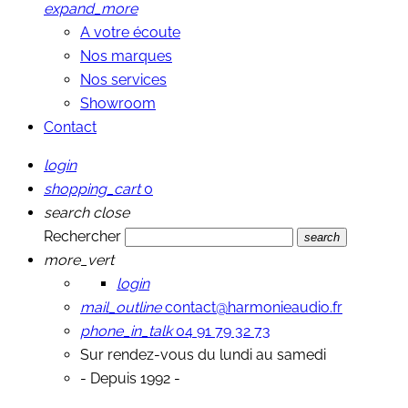
expand_more
A votre écoute
Nos marques
Nos services
Showroom
Contact
login
shopping_cart
0
search
close
Rechercher
search
more_vert
login
mail_outline
contact@harmonieaudio.fr
phone_in_talk
04 91 79 32 73
Sur rendez-vous du lundi au samedi
- Depuis 1992 -