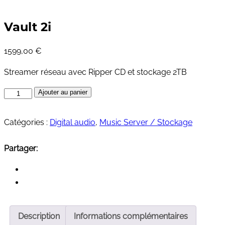
Vault 2i
1599,00
€
Streamer réseau avec Ripper CD et stockage 2TB
quantité
Ajouter au panier
de
Vault
Catégories :
Digital audio
,
Music Server / Stockage
2i
Partager:
Description
Informations complémentaires