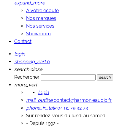
expand_more
A votre écoute
Nos marques
Nos services
Showroom
Contact
login
shopping_cart
0
search
close
Rechercher
search
more_vert
login
mail_outline
contact@harmonieaudio.fr
phone_in_talk
04 91 79 32 73
Sur rendez-vous du lundi au samedi
- Depuis 1992 -