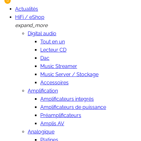
0
Actualités
HiFi / eShop
expand_more
Digital audio
Tout en un
Lecteur CD
Dac
ix
Music Streamer
ax
Music Server / Stockage
Accessoires
Amplification
Amplificateurs integrés
Amplificateurs de puissance
Préamplificateurs
Amplis AV
Analogique
Platines