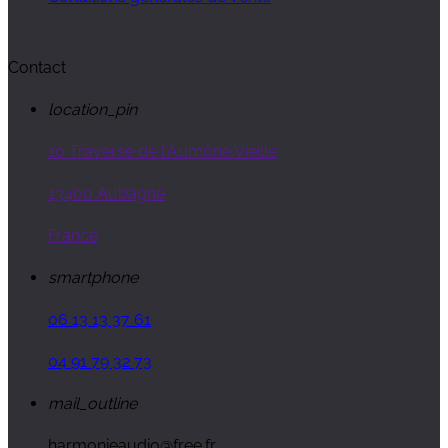
Contact
location_pin
10 Traverse de l'Aumône Vieille
13400 Aubagne
France
smartphone
06 13 13 37 61
04 91 79 32 73
mail_outline
harmonieaudio@free.fr