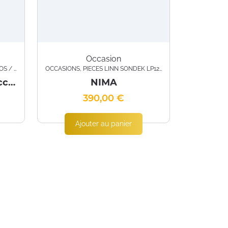
Occasion
ELLULES
OCCASIONS
,
PIÈCES LINN SONDEK LP12
,
PLATINES TD / PHONO
Majik Sondek LP12 occasion
NIMA
390,00
€
Ajouter au panier