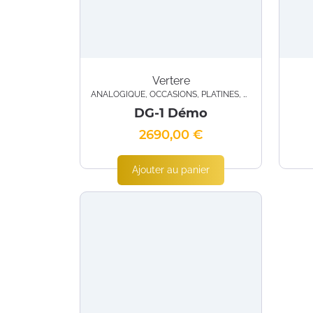
Vertere
ANALOGIQUE
,
OCCASIONS
,
PLATINES
,
PLATINES TD / P
DG-1 Démo
2690,00
€
Ajouter au panier