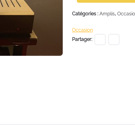
de
Catégories :
Amplis
,
Occasi
Occasion
LINN
LK
Occasion
85
Partager: