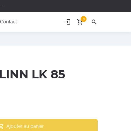
 -
0
login
shopping_cart
search
Contact
LINN LK 85
Ajouter au panier