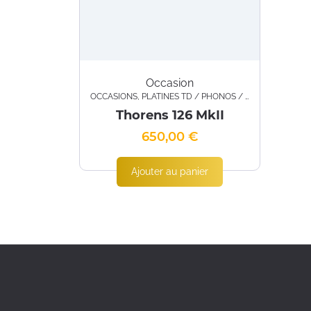
Occasion
OCCASIONS
,
PLATINES TD / PHONOS / BRAS / CELLULES
Thorens 126 MkII
650,00
€
Ajouter au panier