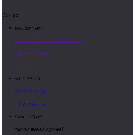
Contact
location_pin
10 Traverse de l'Aumône Vieille
13400 Aubagne
France
smartphone
06 13 13 37 61
04 91 79 32 73
mail_outline
harmonieaudio@free.fr