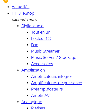
0
Actualités
HiFi / eShop
expand_more
Digital audio
Tout en un
Lecteur CD
Dac
ix
Music Streamer
ax
Music Server / Stockage
Accessoires
Amplification
Amplificateurs integrés
Amplificateurs de puissance
Préamplificateurs
Amplis AV
Analogique
Platines